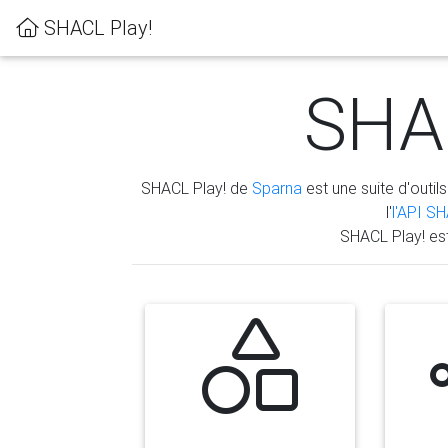
SHACL Play!
SHAC
SHACL Play! de
Sparna
est une suite d'outils
l'
l'API S
SHACL Play! es