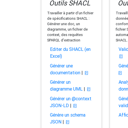
Outils SHACL
Out
Travailler à partir d'un fichier
Travaill
de spécifications SHACL :
données
Générer une doc, un
conform
diagramme, un fichier de
fichier
context, des requêtes
automat
SPARQL d'extraction
SHACL.
Editer du SHACL (en
Vali
Excel)
Générer une
Géné
documentation
|
Générer un
Anal
diagramme UML
|
don
Générer un @context
Géné
JSON-LD
|
vali
Génère un schema
Affi
JSON
|