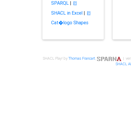
SPARQL
|
SHACL in Excel
|
Cat�logo Shapes
SHACL Play! by
Thomas Francart
,
| ver
SHACL A