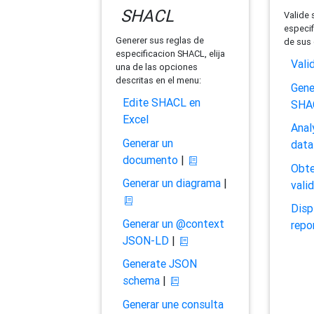
SHACL
Valide 
especif
Generer sus reglas de
de sus 
especificacion SHACL, elija
Vali
una de las opciones
descritas en el menu:
Gene
Edite SHACL en
SHA
Excel
Anal
Generar un
data
documento
|
Obte
Generar un diagrama
|
vali
Disp
Generar un @context
repo
JSON-LD
|
Generate JSON
schema
|
Generar une consulta