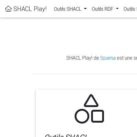
SHACL Play!
Outils SHACL
Outils RDF
Outil
SHACL Play! de
Sparna
est une su