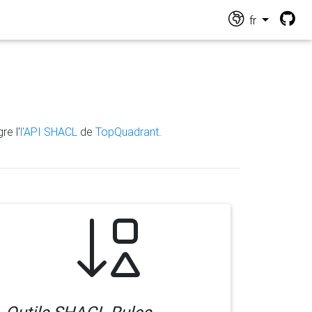
fr
re l'
l'API SHACL
de
TopQuadrant
.