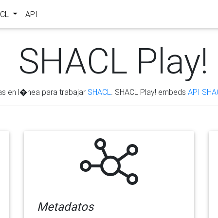
ACL
API
SHACL Play!
as en l�nea para trabajar
SHACL
. SHACL Play! embeds
API SHA
Metadatos