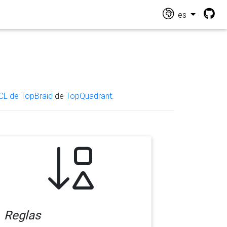
es
CL de TopBraid
de
TopQuadrant
.
Reglas