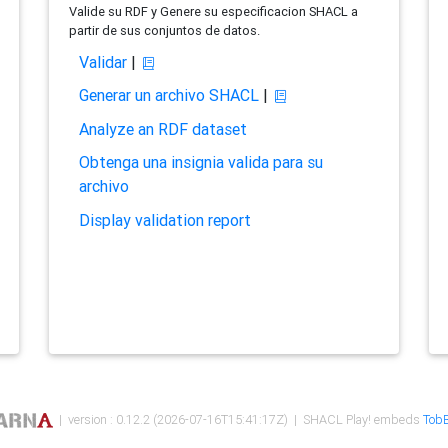
Valide su RDF y Genere su especificacion SHACL a
partir de sus conjuntos de datos.
Validar
|
Generar un archivo SHACL
|
Analyze an RDF dataset
Obtenga una insignia valida para su
archivo
Display validation report
| version : 0.12.2 (2026-07-16T15:41:17Z) | SHACL Play! embeds
TobB