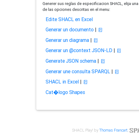
Generer sus reglas de especificacion SHACL, elija una
de las opciones descritas en el menu:
Edite SHACL en Excel
Generar un documento
|
Generar un diagrama
|
Generar un @context JSON-LD
|
Generate JSON schema
|
Generar une consulta SPARQL
|
SHACL in Excel
|
Cat�logo Shapes
SHACL Play! by
Thomas Francart
,