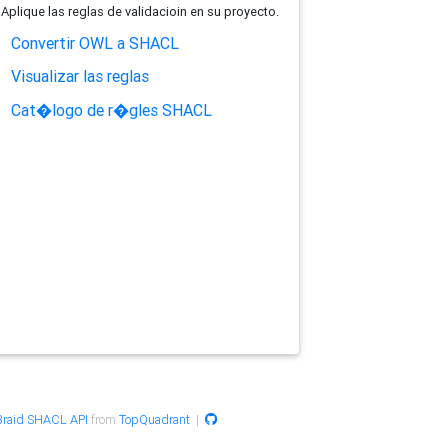
Aplique las reglas de validacioin en su proyecto.
Convertir OWL a SHACL
Visualizar las reglas
Cat�logo de r�gles SHACL
raid SHACL API
from
TopQuadrant
|