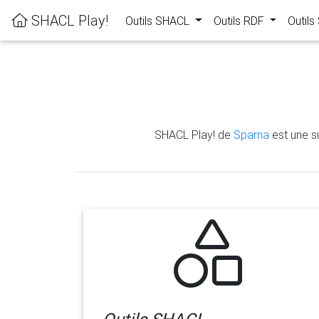
SHACL Play!
Outils SHACL
Outils RDF
Outil
SHACL Play! de
Sparna
est une su