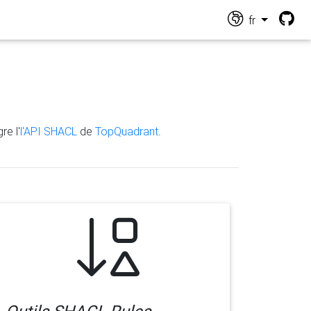
fr
re l'
l'API SHACL
de
TopQuadrant
.