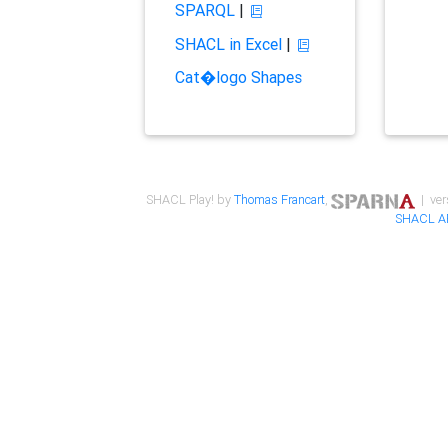
SPARQL
|
SHACL in Excel
|
Cat�logo Shapes
SHACL Play! by
Thomas Francart
,
| ver
SHACL A