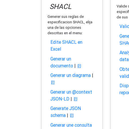
SHACL
Valide 
especif
Generer sus reglas de
de sus 
especificacion SHACL, elija
Vali
una de las opciones
descritas en el menu:
Gene
Edite SHACL en
SHA
Excel
Anal
Generar un
data
documento
|
Obte
Generar un diagrama
|
vali
Disp
Generar un @context
repo
JSON-LD
|
Generate JSON
schema
|
Generar une consulta