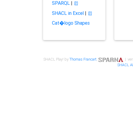
SPARQL
|
SHACL in Excel
|
Cat�logo Shapes
SHACL Play! by
Thomas Francart
,
| ver
SHACL A