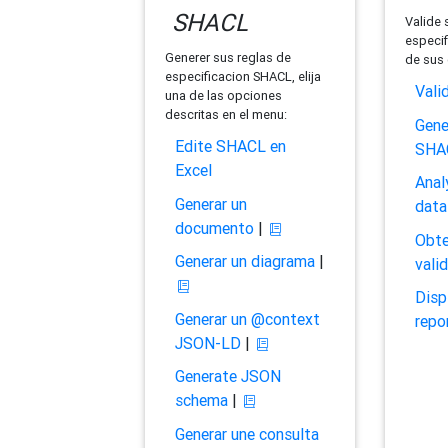
SHACL
Valide 
especif
Generer sus reglas de
de sus 
especificacion SHACL, elija
Vali
una de las opciones
descritas en el menu:
Gene
Edite SHACL en
SHA
Excel
Anal
Generar un
data
documento
|
Obte
Generar un diagrama
|
vali
Disp
Generar un @context
repo
JSON-LD
|
Generate JSON
schema
|
Generar une consulta