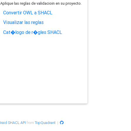
Aplique las reglas de validacioin en su proyecto.
Convertir OWL a SHACL
Visualizar las reglas
Cat�logo de r�gles SHACL
raid SHACL API
from
TopQuadrant
|