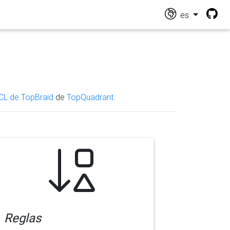
es
CL de TopBraid
de
TopQuadrant
.
Reglas