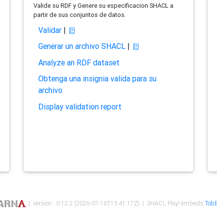
Valide su RDF y Genere su especificacion SHACL a
partir de sus conjuntos de datos.
Validar
|
Generar un archivo SHACL
|
Analyze an RDF dataset
Obtenga una insignia valida para su
archivo
Display validation report
| version : 0.12.2 (2026-07-16T15:41:17Z) | SHACL Play! embeds
TobB