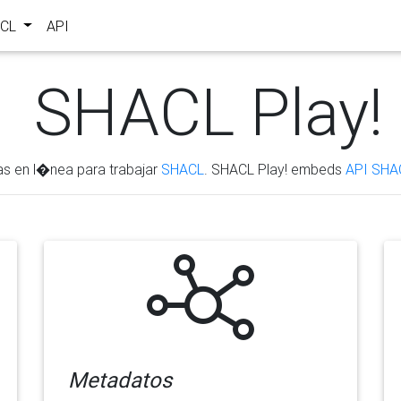
ACL
API
SHACL Play!
as en l�nea para trabajar
SHACL
. SHACL Play! embeds
API SHA
Metadatos