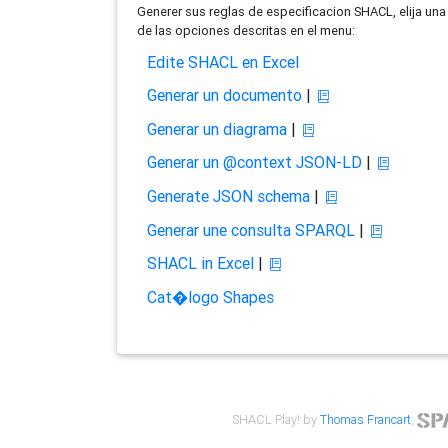
Generer sus reglas de especificacion SHACL, elija una
de las opciones descritas en el menu:
Edite SHACL en Excel
Generar un documento
|
Generar un diagrama
|
Generar un @context JSON-LD
|
Generate JSON schema
|
Generar une consulta SPARQL
|
SHACL in Excel
|
Cat�logo Shapes
SHACL Play! by
Thomas Francart
,