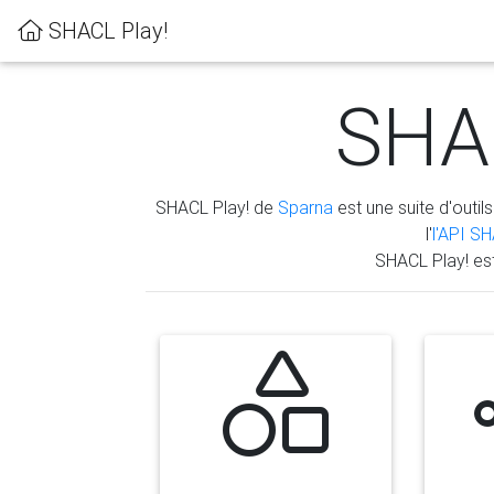
SHACL Play!
SHAC
SHACL Play! de
Sparna
est une suite d'outils
l'
l'API S
SHACL Play! es