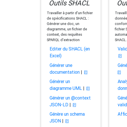
Outils SHACL
Out
Travailler à partir d'un fichier
Travaill
de spécifications SHACL :
données
Générer une doc, un
conform
diagramme, un fichier de
fichier
context, des requêtes
automat
SPARQL d'extraction
SHACL.
Editer du SHACL (en
Vali
Excel)
Générer une
Géné
documentation
|
Générer un
Anal
diagramme UML
|
don
Générer un @context
Géné
JSON-LD
|
vali
Génère un schema
Affi
JSON
|