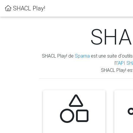
SHACL Play!
SHAC
SHACL Play! de
Sparna
est une suite d'outils
l'
l'API S
SHACL Play! es