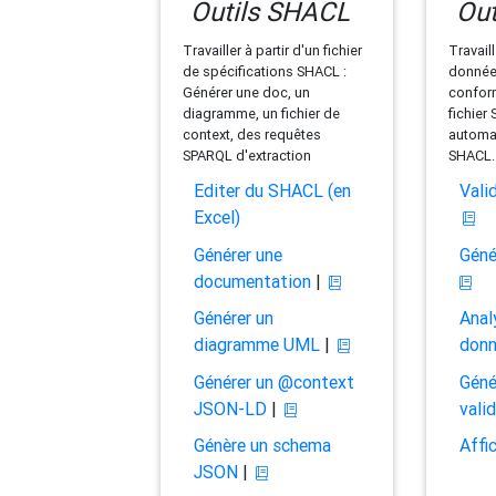
Outils SHACL
Out
Travailler à partir d'un fichier
Travaill
de spécifications SHACL :
données
Générer une doc, un
conform
diagramme, un fichier de
fichier
context, des requêtes
automat
SPARQL d'extraction
SHACL.
Editer du SHACL (en
Vali
Excel)
Générer une
Géné
documentation
|
Générer un
Anal
diagramme UML
|
don
Générer un @context
Géné
JSON-LD
|
vali
Génère un schema
Affi
JSON
|