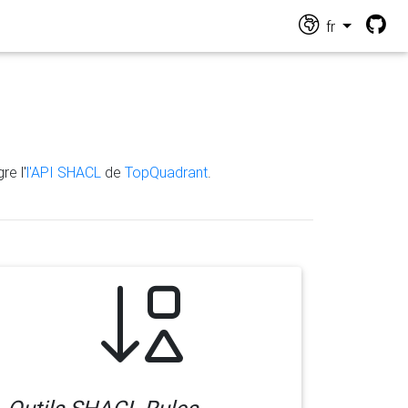
fr
re l'
l'API SHACL
de
TopQuadrant
.