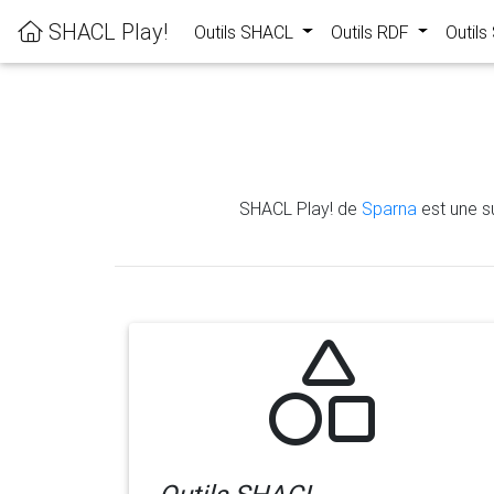
SHACL Play!
Outils SHACL
Outils RDF
Outil
SHACL Play! de
Sparna
est une su