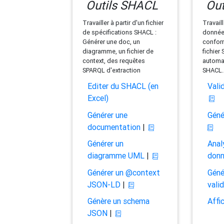
Outils SHACL
Out
Travailler à partir d'un fichier
Travaill
de spécifications SHACL :
données
Générer une doc, un
conform
diagramme, un fichier de
fichier
context, des requêtes
automat
SPARQL d'extraction
SHACL.
Editer du SHACL (en
Vali
Excel)
Générer une
Géné
documentation
|
Générer un
Anal
diagramme UML
|
don
Générer un @context
Géné
JSON-LD
|
vali
Génère un schema
Affi
JSON
|