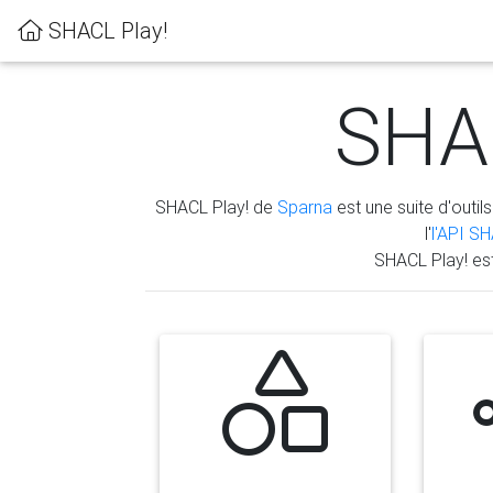
SHACL Play!
SHAC
SHACL Play! de
Sparna
est une suite d'outils
l'
l'API S
SHACL Play! es