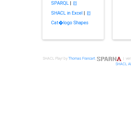
SPARQL
|
SHACL in Excel
|
Cat�logo Shapes
SHACL Play! by
Thomas Francart
,
| ver
SHACL A