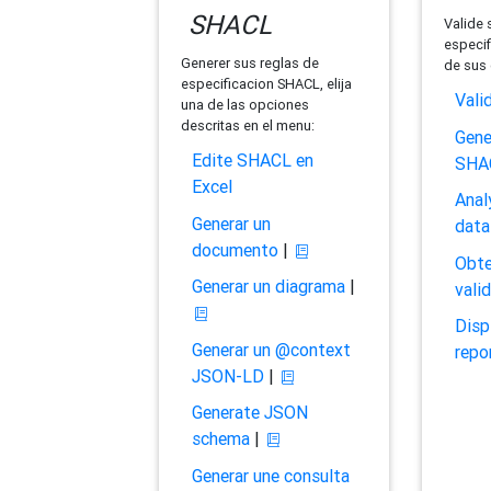
SHACL
Valide 
especif
Generer sus reglas de
de sus 
especificacion SHACL, elija
Vali
una de las opciones
descritas en el menu:
Gene
Edite SHACL en
SHA
Excel
Anal
Generar un
data
documento
|
Obte
Generar un diagrama
|
vali
Disp
Generar un @context
repo
JSON-LD
|
Generate JSON
schema
|
Generar une consulta