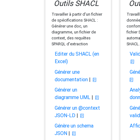
Outils SHACL
Out
Travailler à partir d'un fichier
Travaill
de spécifications SHACL :
données
Générer une doc, un
conform
diagramme, un fichier de
fichier
context, des requêtes
automat
SPARQL d'extraction
SHACL.
Editer du SHACL (en
Vali
Excel)
Générer une
Géné
documentation
|
Générer un
Anal
diagramme UML
|
don
Générer un @context
Géné
JSON-LD
|
vali
Génère un schema
Affi
JSON
|