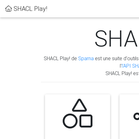
SHACL Play!
SHAC
SHACL Play! de
Sparna
est une suite d'outils
l'
l'API S
SHACL Play! es