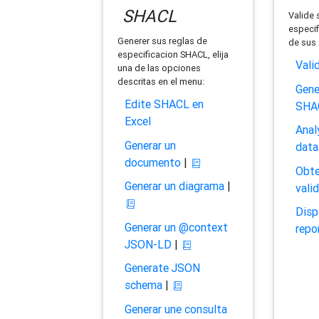
SHACL
Valide 
especif
Generer sus reglas de
de sus 
especificacion SHACL, elija
Vali
una de las opciones
descritas en el menu:
Gene
Edite SHACL en
SHA
Excel
Anal
Generar un
data
documento
|
Obte
Generar un diagrama
|
vali
Disp
Generar un @context
repo
JSON-LD
|
Generate JSON
schema
|
Generar une consulta