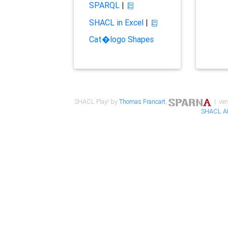
SPARQL
|
SHACL in Excel
|
Cat�logo Shapes
SHACL Play! by
Thomas Francart
,
| ver
SHACL A