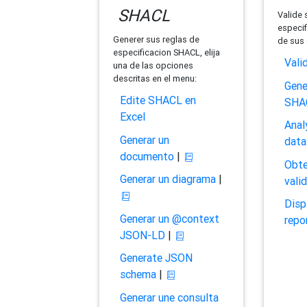
SHACL
Valide 
especif
Generer sus reglas de
de sus 
especificacion SHACL, elija
Vali
una de las opciones
descritas en el menu:
Gene
Edite SHACL en
SHA
Excel
Anal
Generar un
data
documento
|
Obte
Generar un diagrama
|
vali
Disp
Generar un @context
repo
JSON-LD
|
Generate JSON
schema
|
Generar une consulta