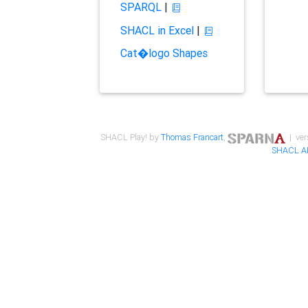
SPARQL
|
SHACL in Excel
|
Cat�logo Shapes
SHACL Play! by
Thomas Francart
,
| ver
SHACL A