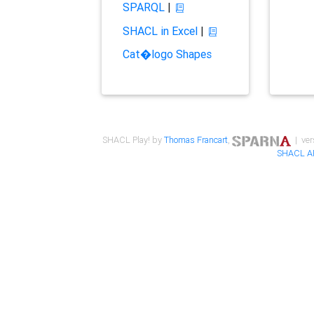
SPARQL
|
SHACL in Excel
|
Cat�logo Shapes
SHACL Play! by
Thomas Francart
,
| ver
SHACL A