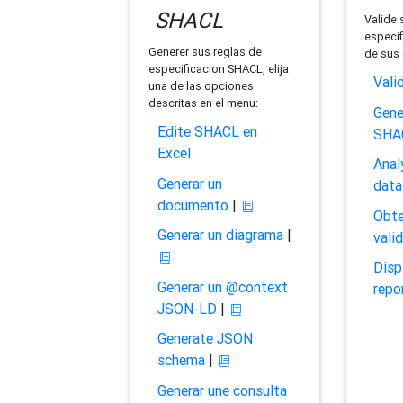
SHACL
Valide 
especif
Generer sus reglas de
de sus 
especificacion SHACL, elija
Vali
una de las opciones
descritas en el menu:
Gene
Edite SHACL en
SHA
Excel
Anal
Generar un
data
documento
|
Obte
Generar un diagrama
|
vali
Disp
Generar un @context
repo
JSON-LD
|
Generate JSON
schema
|
Generar une consulta