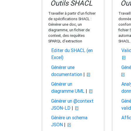
Outils SHACL
Out
Travailler à partir d'un fichier
Travaill
de spécifications SHACL :
données
Générer une doc, un
conform
diagramme, un fichier de
fichier
context, des requêtes
automat
SPARQL d'extraction
SHACL.
Editer du SHACL (en
Vali
Excel)
Générer une
Géné
documentation
|
Générer un
Anal
diagramme UML
|
don
Générer un @context
Géné
JSON-LD
|
vali
Génère un schema
Affi
JSON
|