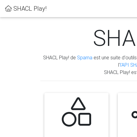
SHACL Play!
SHAC
SHACL Play! de
Sparna
est une suite d'outils
l'
l'API S
SHACL Play! es