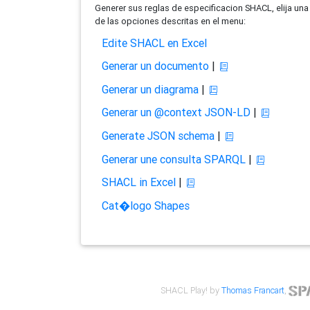
Generer sus reglas de especificacion SHACL, elija una
de las opciones descritas en el menu:
Edite SHACL en Excel
Generar un documento
|
Generar un diagrama
|
Generar un @context JSON-LD
|
Generate JSON schema
|
Generar une consulta SPARQL
|
SHACL in Excel
|
Cat�logo Shapes
SHACL Play! by
Thomas Francart
,