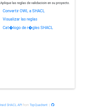
Aplique las reglas de validacioin en su proyecto.
Convertir OWL a SHACL
Visualizar las reglas
Cat�logo de r�gles SHACL
raid SHACL API
from
TopQuadrant
|