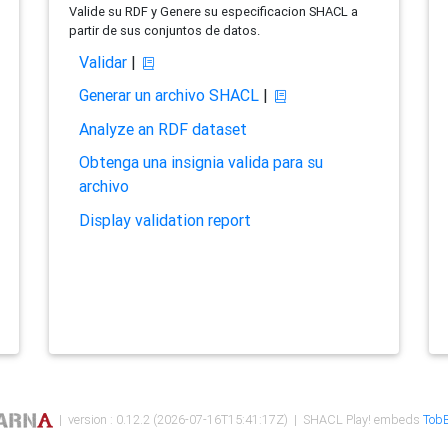
Valide su RDF y Genere su especificacion SHACL a
partir de sus conjuntos de datos.
Validar
|
Generar un archivo SHACL
|
Analyze an RDF dataset
Obtenga una insignia valida para su
archivo
Display validation report
| version : 0.12.2 (2026-07-16T15:41:17Z) | SHACL Play! embeds
TobB