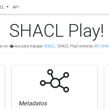
ACL
API
SHACL Play!
as en l�nea para trabajar
SHACL
. SHACL Play! embeds
API SHA
Metadatos