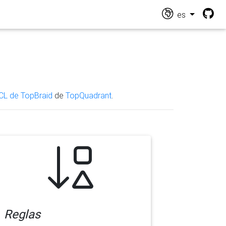
es
CL de TopBraid
de
TopQuadrant
.
Reglas