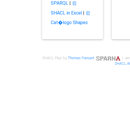
SPARQL
|
SHACL in Excel
|
Cat�logo Shapes
SHACL Play! by
Thomas Francart
,
| ver
SHACL A