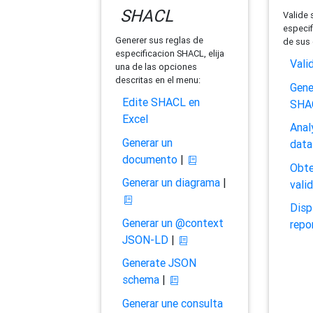
SHACL
Valide 
especif
Generer sus reglas de
de sus 
especificacion SHACL, elija
Vali
una de las opciones
descritas en el menu:
Gene
Edite SHACL en
SHA
Excel
Anal
Generar un
data
documento
|
Obte
Generar un diagrama
|
vali
Disp
Generar un @context
repo
JSON-LD
|
Generate JSON
schema
|
Generar une consulta