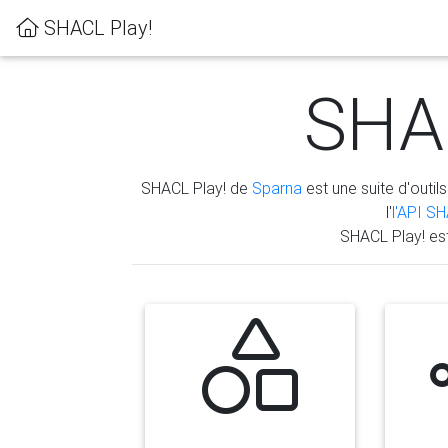
SHACL Play!
SHAC
SHACL Play! de
Sparna
est une suite d'outils
l'
l'API S
SHACL Play! es