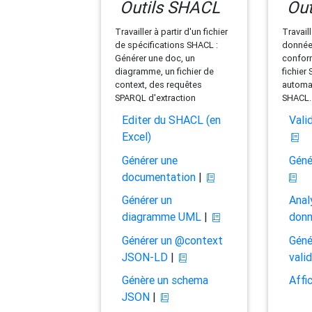
Outils SHACL
Out
Travailler à partir d'un fichier
Travaill
de spécifications SHACL :
données
Générer une doc, un
conform
diagramme, un fichier de
fichier
context, des requêtes
automat
SPARQL d'extraction
SHACL.
Editer du SHACL (en
Vali
Excel)
Générer une
Géné
documentation
|
Générer un
Anal
diagramme UML
|
don
Générer un @context
Géné
JSON-LD
|
vali
Génère un schema
Affi
JSON
|