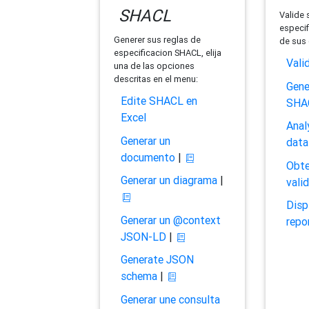
SHACL
Valide 
especif
Generer sus reglas de
de sus 
especificacion SHACL, elija
Vali
una de las opciones
descritas en el menu:
Gene
Edite SHACL en
SHA
Excel
Anal
Generar un
data
documento
|
Obte
Generar un diagrama
|
vali
Disp
Generar un @context
repo
JSON-LD
|
Generate JSON
schema
|
Generar une consulta