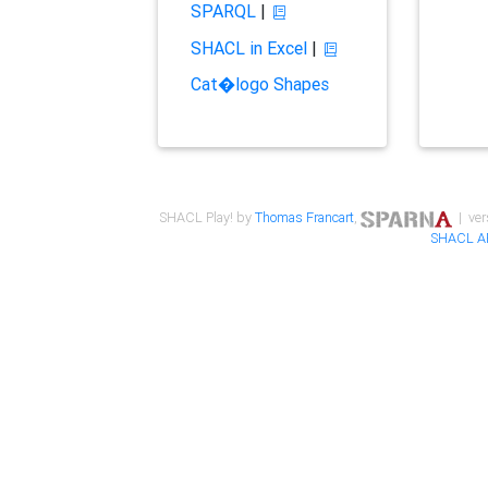
SPARQL
|
SHACL in Excel
|
Cat�logo Shapes
SHACL Play! by
Thomas Francart
,
| ver
SHACL A