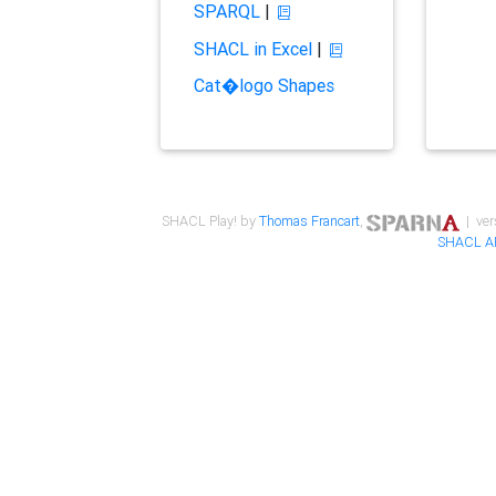
SPARQL
|
SHACL in Excel
|
Cat�logo Shapes
SHACL Play! by
Thomas Francart
,
| ver
SHACL A