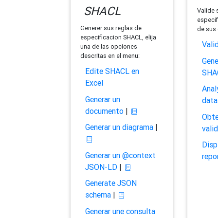
SHACL
Valide 
especif
Generer sus reglas de
de sus 
especificacion SHACL, elija
Vali
una de las opciones
descritas en el menu:
Gene
Edite SHACL en
SHA
Excel
Anal
Generar un
data
documento
|
Obte
Generar un diagrama
|
vali
Disp
Generar un @context
repo
JSON-LD
|
Generate JSON
schema
|
Generar une consulta