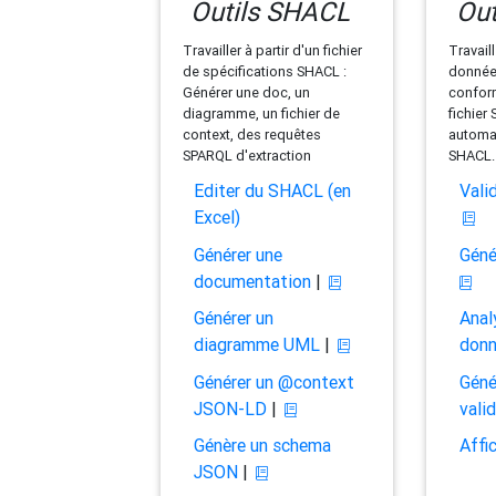
Outils SHACL
Out
Travailler à partir d'un fichier
Travaill
de spécifications SHACL :
données
Générer une doc, un
conform
diagramme, un fichier de
fichier
context, des requêtes
automat
SPARQL d'extraction
SHACL.
Editer du SHACL (en
Vali
Excel)
Générer une
Géné
documentation
|
Générer un
Anal
diagramme UML
|
don
Générer un @context
Géné
JSON-LD
|
vali
Génère un schema
Affi
JSON
|