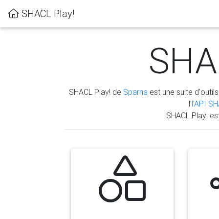
SHACL Play!
SHAC
SHACL Play! de
Sparna
est une suite d'outils
l'
l'API S
SHACL Play! es