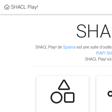
SHACL Play!
SHAC
SHACL Play! de
Sparna
est une suite d'outils
l'
l'API S
SHACL Play! es