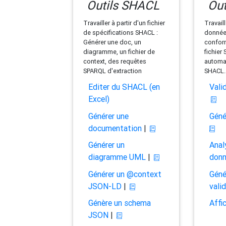
Outils SHACL
Out
Travailler à partir d'un fichier
Travaill
de spécifications SHACL :
données
Générer une doc, un
conform
diagramme, un fichier de
fichier
context, des requêtes
automat
SPARQL d'extraction
SHACL.
Editer du SHACL (en
Vali
Excel)
Générer une
Géné
documentation
|
Générer un
Anal
diagramme UML
|
don
Générer un @context
Géné
JSON-LD
|
vali
Génère un schema
Affi
JSON
|