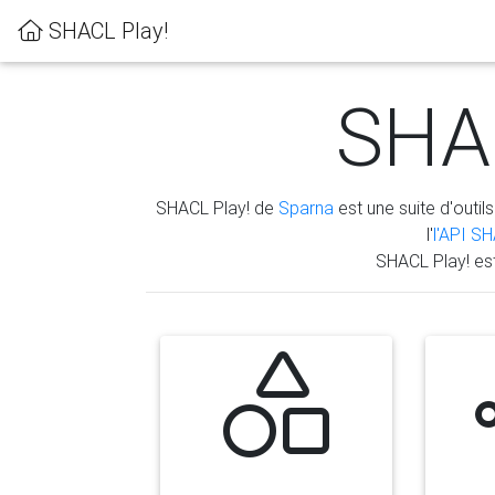
SHACL Play!
SHAC
SHACL Play! de
Sparna
est une suite d'outils
l'
l'API S
SHACL Play! es