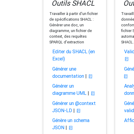
Outils SHACL
Out
Travailler à partir d'un fichier
Travaill
de spécifications SHACL :
données
Générer une doc, un
conform
diagramme, un fichier de
fichier
context, des requêtes
automat
SPARQL d'extraction
SHACL.
Editer du SHACL (en
Vali
Excel)
Générer une
Géné
documentation
|
Générer un
Anal
diagramme UML
|
don
Générer un @context
Géné
JSON-LD
|
vali
Génère un schema
Affi
JSON
|