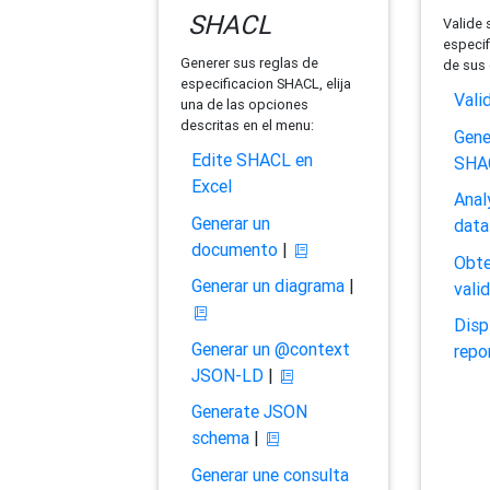
SHACL
Valide 
especif
Generer sus reglas de
de sus 
especificacion SHACL, elija
Vali
una de las opciones
descritas en el menu:
Gene
Edite SHACL en
SHA
Excel
Anal
Generar un
data
documento
|
Obte
Generar un diagrama
|
vali
Disp
Generar un @context
repo
JSON-LD
|
Generate JSON
schema
|
Generar une consulta