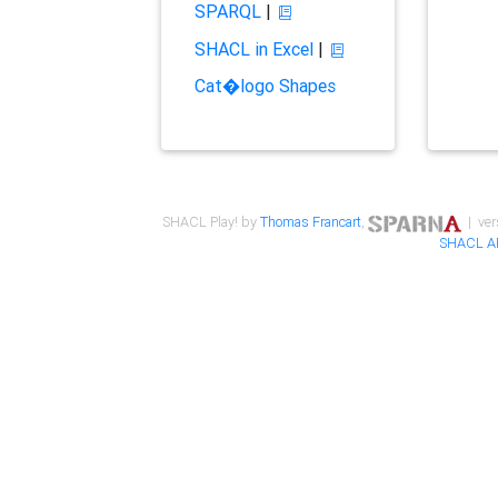
SPARQL
|
SHACL in Excel
|
Cat�logo Shapes
SHACL Play! by
Thomas Francart
,
| ver
SHACL A