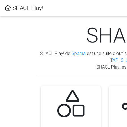
SHACL Play!
SHAC
SHACL Play! de
Sparna
est une suite d'outils
l'
l'API S
SHACL Play! es