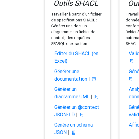
Outils SHACL
Out
Travailler à partir d'un fichier
Travaill
de spécifications SHACL :
données
Générer une doc, un
conform
diagramme, un fichier de
fichier
context, des requêtes
automat
SPARQL d'extraction
SHACL.
Editer du SHACL (en
Vali
Excel)
Générer une
Géné
documentation
|
Générer un
Anal
diagramme UML
|
don
Générer un @context
Géné
JSON-LD
|
vali
Génère un schema
Affi
JSON
|