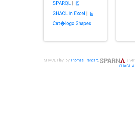
SPARQL
|
SHACL in Excel
|
Cat�logo Shapes
SHACL Play! by
Thomas Francart
,
| ver
SHACL A