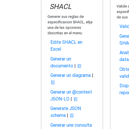
SHACL
Valide 
especif
Generer sus reglas de
de sus 
especificacion SHACL, elija
Vali
una de las opciones
descritas en el menu:
Gene
Edite SHACL en
SHA
Excel
Anal
Generar un
data
documento
|
Obte
Generar un diagrama
|
vali
Disp
Generar un @context
repo
JSON-LD
|
Generate JSON
schema
|
Generar une consulta