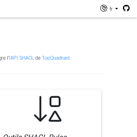
fr
re l'
l'API SHACL
de
TopQuadrant
.