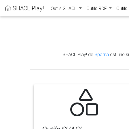
SHACL Play!
Outils SHACL
Outils RDF
Outil
SHACL Play! de
Sparna
est une su