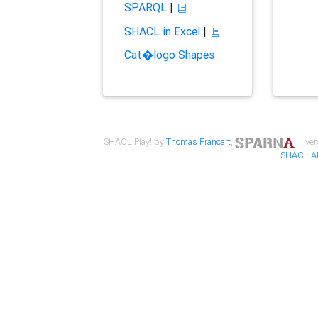
SPARQL
|
SHACL in Excel
|
Cat�logo Shapes
SHACL Play! by
Thomas Francart
,
| ver
SHACL A