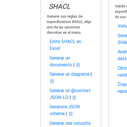
SHACL
Valide 
especif
Generer sus reglas de
de sus 
especificacion SHACL, elija
Vali
una de las opciones
descritas en el menu:
Gene
Edite SHACL en
SHA
Excel
Anal
Generar un
data
documento
|
Obte
Generar un diagrama
|
vali
Disp
Generar un @context
repo
JSON-LD
|
Generate JSON
schema
|
Generar une consulta