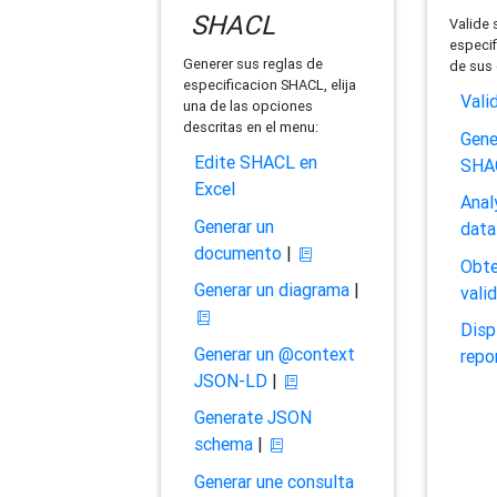
SHACL
Valide 
especif
Generer sus reglas de
de sus 
especificacion SHACL, elija
Vali
una de las opciones
descritas en el menu:
Gene
Edite SHACL en
SHA
Excel
Anal
Generar un
data
documento
|
Obte
Generar un diagrama
|
vali
Disp
Generar un @context
repo
JSON-LD
|
Generate JSON
schema
|
Generar une consulta