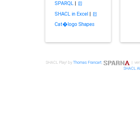
SPARQL
|
SHACL in Excel
|
Cat�logo Shapes
SHACL Play! by
Thomas Francart
,
| ver
SHACL A