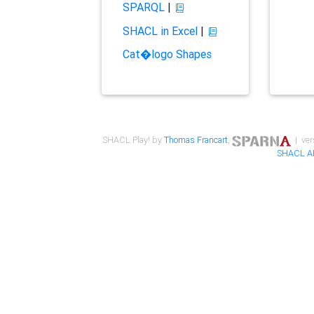
SPARQL
|
SHACL in Excel
|
Cat�logo Shapes
SHACL Play! by
Thomas Francart
,
| ver
SHACL A