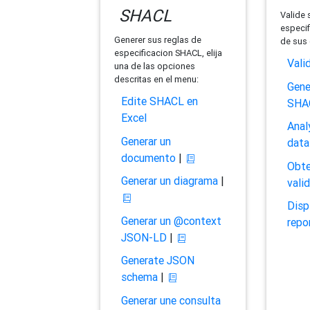
SHACL
Valide 
especif
Generer sus reglas de
de sus 
especificacion SHACL, elija
Vali
una de las opciones
descritas en el menu:
Gene
Edite SHACL en
SHA
Excel
Anal
Generar un
data
documento
|
Obte
Generar un diagrama
|
vali
Disp
Generar un @context
repo
JSON-LD
|
Generate JSON
schema
|
Generar une consulta