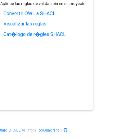
Aplique las reglas de validacioin en su proyecto.
Convertir OWL a SHACL
Visualizar las reglas
Cat�logo de r�gles SHACL
raid SHACL API
from
TopQuadrant
|