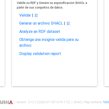
Valide su RDF y Genere su especificacion SHACL a
partir de sus conjuntos de datos.
Validar
|
Generar un archivo SHACL
|
Analyze an RDF dataset
Obtenga una insignia valida para su
archivo
Display validation report
| version : 0.12.2 (2026-07-16T15:41:17Z) | SHACL Play! embeds
TobB