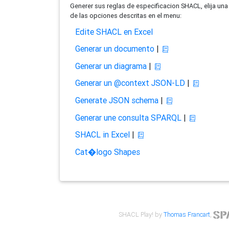
Generer sus reglas de especificacion SHACL, elija una
de las opciones descritas en el menu:
Edite SHACL en Excel
Generar un documento
|
Generar un diagrama
|
Generar un @context JSON-LD
|
Generate JSON schema
|
Generar une consulta SPARQL
|
SHACL in Excel
|
Cat�logo Shapes
SHACL Play! by
Thomas Francart
,