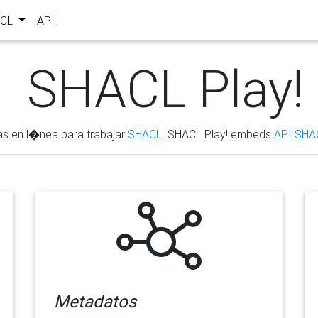
ACL
API
SHACL Play!
as en l�nea para trabajar
SHACL
. SHACL Play! embeds
API SHA
Metadatos