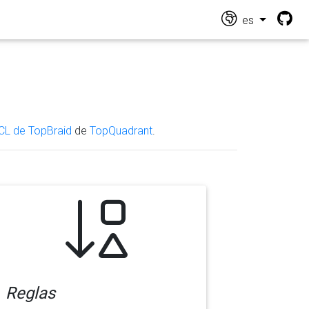
es
CL de TopBraid
de
TopQuadrant
.
Reglas