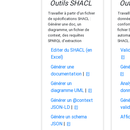
Outils SHACL
Out
Travailler à partir d'un fichier
Travaill
de spécifications SHACL :
données
Générer une doc, un
conform
diagramme, un fichier de
fichier
context, des requêtes
automat
SPARQL d'extraction
SHACL.
Editer du SHACL (en
Vali
Excel)
Générer une
Géné
documentation
|
Générer un
Anal
diagramme UML
|
don
Générer un @context
Géné
JSON-LD
|
vali
Génère un schema
Affi
JSON
|