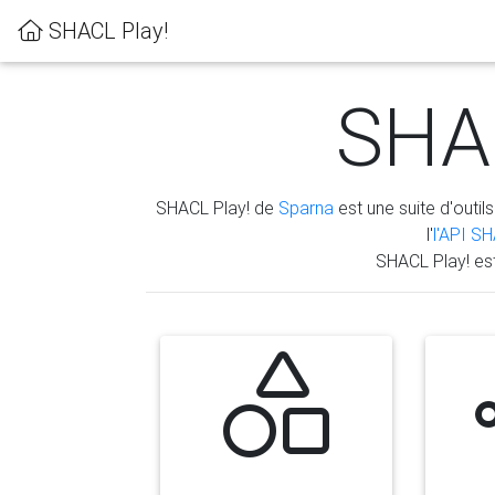
SHACL Play!
SHAC
SHACL Play! de
Sparna
est une suite d'outils
l'
l'API S
SHACL Play! es