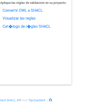
Aplique las reglas de validacioin en su proyecto.
Convertir OWL a SHACL
Visualizar las reglas
Cat�logo de r�gles SHACL
raid SHACL API
from
TopQuadrant
|