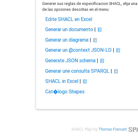
Generer sus reglas de especificacion SHACL, elija una
de las opciones descritas en el menu:
Edite SHACL en Excel
Generar un documento
|
Generar un diagrama
|
Generar un @context JSON-LD
|
Generate JSON schema
|
Generar une consulta SPARQL
|
SHACL in Excel
|
Cat�logo Shapes
SHACL Play! by
Thomas Francart
,