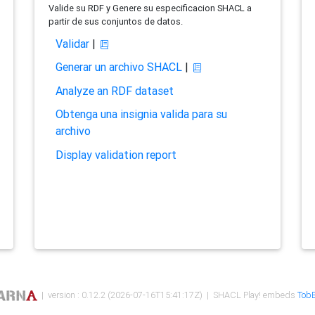
Valide su RDF y Genere su especificacion SHACL a
partir de sus conjuntos de datos.
Validar
|
Generar un archivo SHACL
|
Analyze an RDF dataset
Obtenga una insignia valida para su
archivo
Display validation report
| version : 0.12.2 (2026-07-16T15:41:17Z) | SHACL Play! embeds
TobB