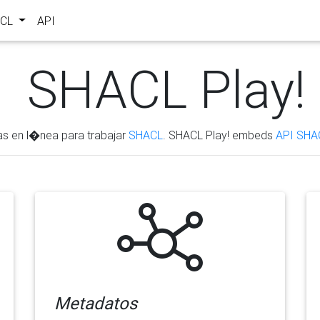
ACL
API
SHACL Play!
as en l�nea para trabajar
SHACL
. SHACL Play! embeds
API SHA
Metadatos