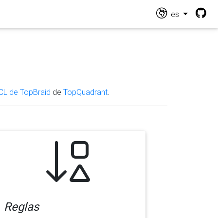
es
CL de TopBraid
de
TopQuadrant
.
Reglas