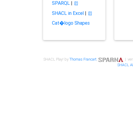
SPARQL
|
SHACL in Excel
|
Cat�logo Shapes
SHACL Play! by
Thomas Francart
,
| ver
SHACL A