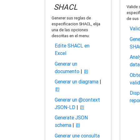
SHACL
Valide 
especif
Generer sus reglas de
de sus 
especificacion SHACL, elija
Vali
una de las opciones
descritas en el menu:
Gene
Edite SHACL en
SHA
Excel
Anal
Generar un
data
documento
|
Obte
Generar un diagrama
|
vali
Disp
Generar un @context
repo
JSON-LD
|
Generate JSON
schema
|
Generar une consulta