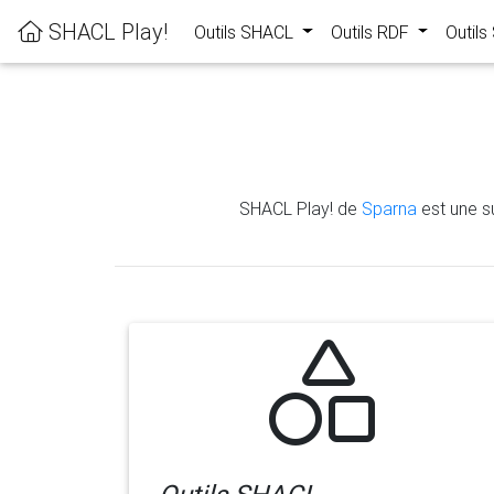
SHACL Play!
Outils SHACL
Outils RDF
Outil
SHACL Play! de
Sparna
est une su