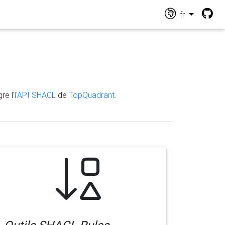
fr
re l'
l'API SHACL
de
TopQuadrant
.