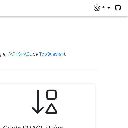
fr
re l'
l'API SHACL
de
TopQuadrant
.