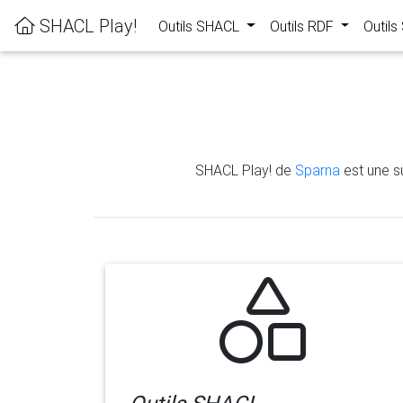
SHACL Play!
Outils SHACL
Outils RDF
Outil
SHACL Play! de
Sparna
est une su