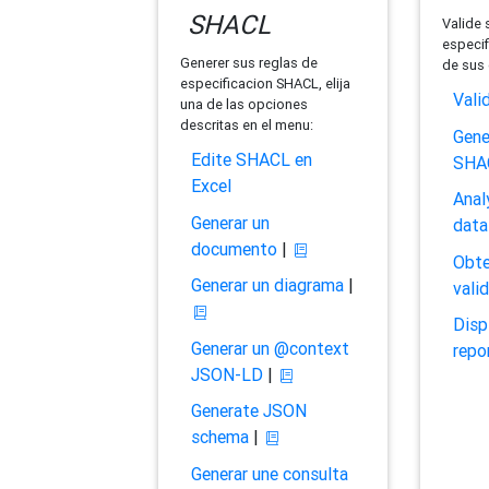
SHACL
Valide 
especif
Generer sus reglas de
de sus 
especificacion SHACL, elija
Vali
una de las opciones
descritas en el menu:
Gene
Edite SHACL en
SHA
Excel
Anal
Generar un
data
documento
|
Obte
Generar un diagrama
|
vali
Disp
Generar un @context
repo
JSON-LD
|
Generate JSON
schema
|
Generar une consulta