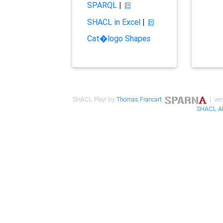
SPARQL
|
SHACL in Excel
|
Cat�logo Shapes
SHACL Play! by
Thomas Francart
,
| ver
SHACL A