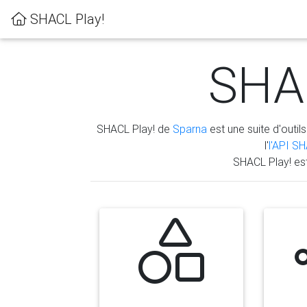
SHACL Play!
SHAC
SHACL Play! de
Sparna
est une suite d'outils
l'
l'API S
SHACL Play! es