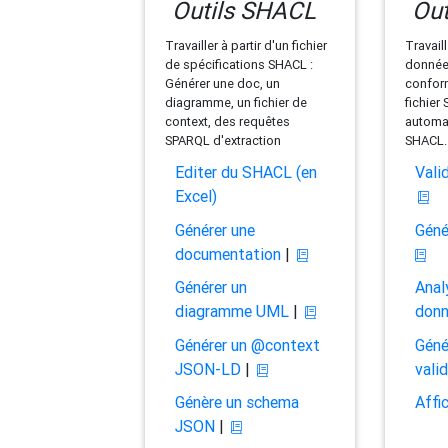
Outils SHACL
Out
Travailler à partir d'un fichier
Travaill
de spécifications SHACL :
données
Générer une doc, un
conform
diagramme, un fichier de
fichier
context, des requêtes
automat
SPARQL d'extraction
SHACL.
Editer du SHACL (en
Vali
Excel)
Générer une
Géné
documentation
|
Générer un
Anal
diagramme UML
|
don
Générer un @context
Géné
JSON-LD
|
vali
Génère un schema
Affi
JSON
|