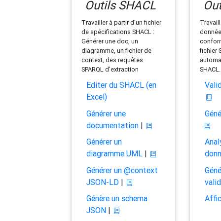
Outils SHACL
Out
Travailler à partir d'un fichier
Travaill
de spécifications SHACL :
données
Générer une doc, un
conform
diagramme, un fichier de
fichier
context, des requêtes
automat
SPARQL d'extraction
SHACL.
Editer du SHACL (en
Vali
Excel)
Générer une
Géné
documentation
|
Générer un
Anal
diagramme UML
|
don
Générer un @context
Géné
JSON-LD
|
vali
Génère un schema
Affi
JSON
|