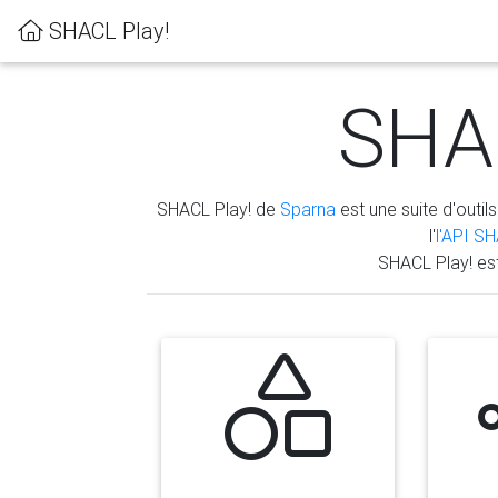
SHACL Play!
SHAC
SHACL Play! de
Sparna
est une suite d'outils
l'
l'API S
SHACL Play! es