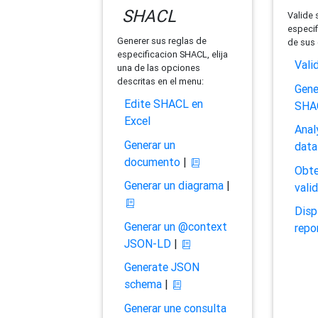
SHACL
Valide 
especif
Generer sus reglas de
de sus 
especificacion SHACL, elija
Vali
una de las opciones
descritas en el menu:
Gene
Edite SHACL en
SHA
Excel
Anal
Generar un
data
documento
|
Obte
Generar un diagrama
|
vali
Disp
Generar un @context
repo
JSON-LD
|
Generate JSON
schema
|
Generar une consulta