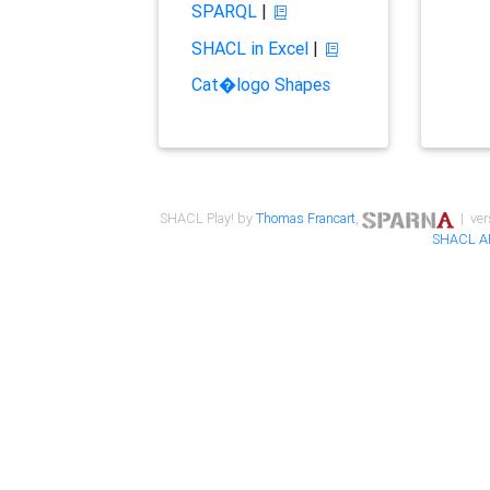
SPARQL
|
SHACL in Excel
|
Cat�logo Shapes
SHACL Play! by
Thomas Francart
,
| ver
SHACL A