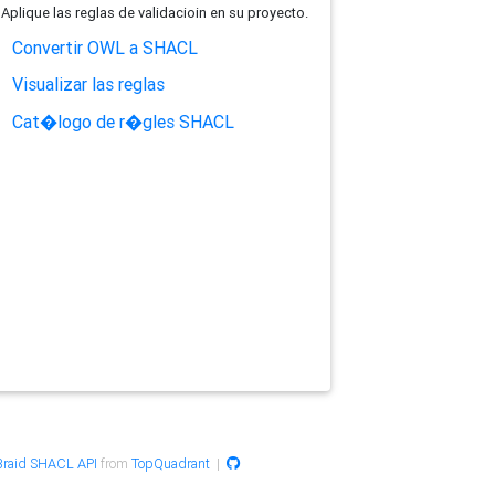
Aplique las reglas de validacioin en su proyecto.
Convertir OWL a SHACL
Visualizar las reglas
Cat�logo de r�gles SHACL
raid SHACL API
from
TopQuadrant
|