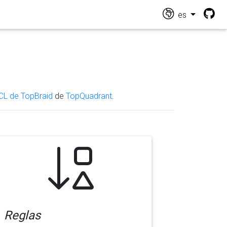
es
CL de TopBraid
de
TopQuadrant
.
Reglas