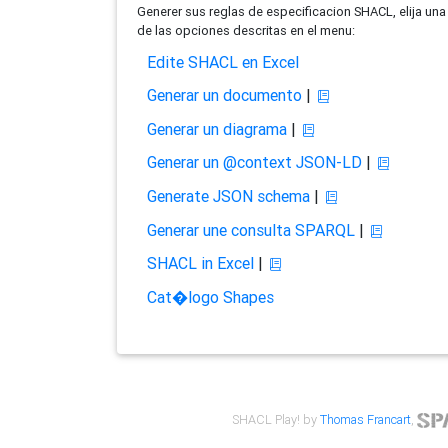
Generer sus reglas de especificacion SHACL, elija una
de las opciones descritas en el menu:
Edite SHACL en Excel
Generar un documento
|
Generar un diagrama
|
Generar un @context JSON-LD
|
Generate JSON schema
|
Generar une consulta SPARQL
|
SHACL in Excel
|
Cat�logo Shapes
SHACL Play! by
Thomas Francart
,