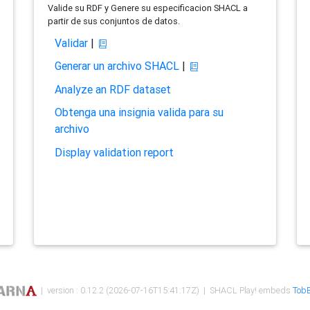
Valide su RDF y Genere su especificacion SHACL a
partir de sus conjuntos de datos.
Validar
|
Generar un archivo SHACL
|
Analyze an RDF dataset
Obtenga una insignia valida para su
archivo
Display validation report
| version : 0.12.2 (2026-07-16T15:41:17Z) | SHACL Play! embeds
TobB