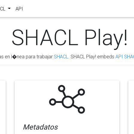
ACL
API
SHACL Play!
as en l�nea para trabajar
SHACL
. SHACL Play! embeds
API SHA
Metadatos