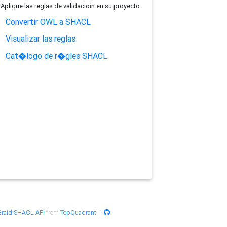
Aplique las reglas de validacioin en su proyecto.
Convertir OWL a SHACL
Visualizar las reglas
Cat�logo de r�gles SHACL
raid SHACL API
from
TopQuadrant
|