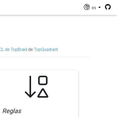
es
CL de TopBraid
de
TopQuadrant
.
Reglas