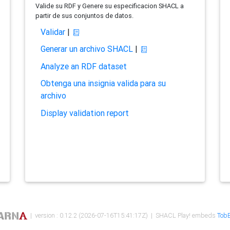
Valide su RDF y Genere su especificacion SHACL a
partir de sus conjuntos de datos.
Validar
|
Generar un archivo SHACL
|
Analyze an RDF dataset
Obtenga una insignia valida para su
archivo
Display validation report
| version : 0.12.2 (2026-07-16T15:41:17Z) | SHACL Play! embeds
TobB