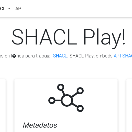
ACL
API
SHACL Play!
as en l�nea para trabajar
SHACL
. SHACL Play! embeds
API SHA
Metadatos