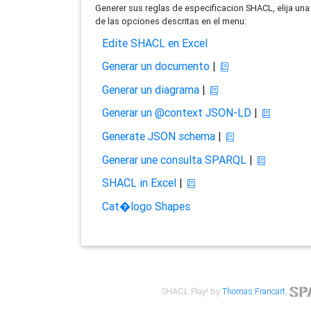
Generer sus reglas de especificacion SHACL, elija una
de las opciones descritas en el menu:
Edite SHACL en Excel
Generar un documento
|
Generar un diagrama
|
Generar un @context JSON-LD
|
Generate JSON schema
|
Generar une consulta SPARQL
|
SHACL in Excel
|
Cat�logo Shapes
SHACL Play! by
Thomas Francart
,