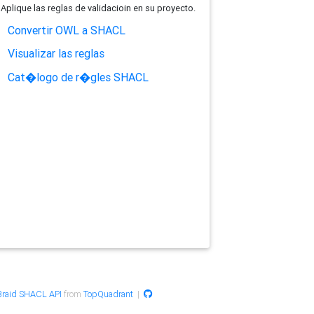
Aplique las reglas de validacioin en su proyecto.
Convertir OWL a SHACL
Visualizar las reglas
Cat�logo de r�gles SHACL
raid SHACL API
from
TopQuadrant
|