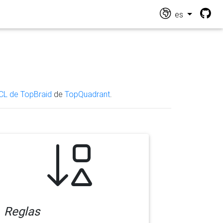
es
CL de TopBraid
de
TopQuadrant
.
Reglas