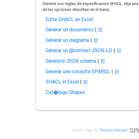
Generer sus reglas de especificacion SHACL, elija una
de las opciones descritas en el menu:
Edite SHACL en Excel
Generar un documento
|
Generar un diagrama
|
Generar un @context JSON-LD
|
Generate JSON schema
|
Generar une consulta SPARQL
|
SHACL in Excel
|
Cat�logo Shapes
SHACL Play! by
Thomas Francart
,