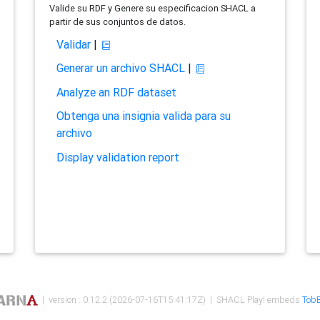
Valide su RDF y Genere su especificacion SHACL a
partir de sus conjuntos de datos.
Validar
|
Generar un archivo SHACL
|
Analyze an RDF dataset
Obtenga una insignia valida para su
archivo
Display validation report
| version : 0.12.2 (2026-07-16T15:41:17Z) | SHACL Play! embeds
TobB