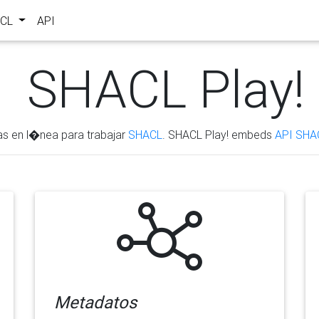
ACL
API
SHACL Play!
as en l�nea para trabajar
SHACL
. SHACL Play! embeds
API SHA
Metadatos