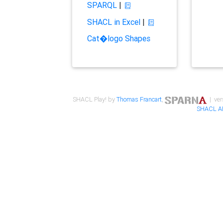
SPARQL
|
SHACL in Excel
|
Cat�logo Shapes
SHACL Play! by
Thomas Francart
,
| ver
SHACL A