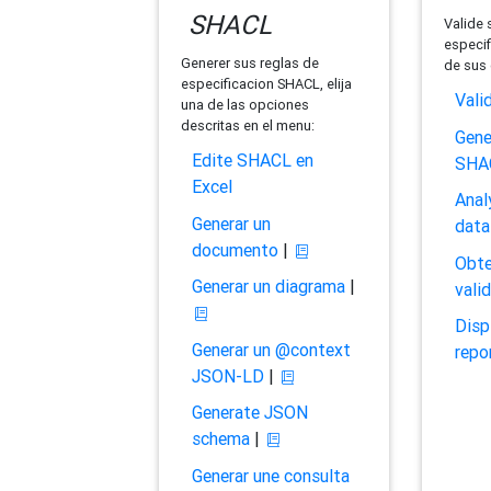
SHACL
Valide 
especif
Generer sus reglas de
de sus 
especificacion SHACL, elija
Vali
una de las opciones
descritas en el menu:
Gene
Edite SHACL en
SHA
Excel
Anal
Generar un
data
documento
|
Obte
Generar un diagrama
|
vali
Disp
Generar un @context
repo
JSON-LD
|
Generate JSON
schema
|
Generar une consulta