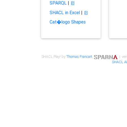
SPARQL
|
SHACL in Excel
|
Cat�logo Shapes
SHACL Play! by
Thomas Francart
,
| ver
SHACL A