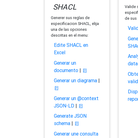
SHACL
Valide 
especif
Generer sus reglas de
de sus 
especificacion SHACL, elija
Vali
una de las opciones
descritas en el menu:
Gene
Edite SHACL en
SHA
Excel
Anal
Generar un
data
documento
|
Obte
Generar un diagrama
|
vali
Disp
Generar un @context
repo
JSON-LD
|
Generate JSON
schema
|
Generar une consulta