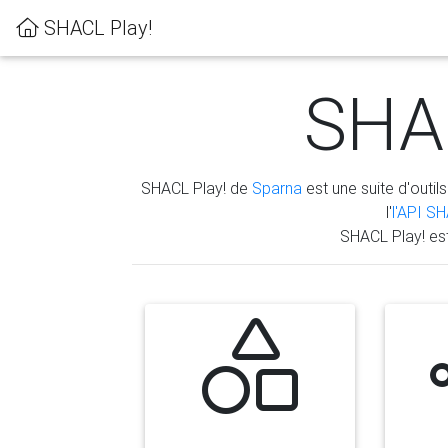
SHACL Play!
SHAC
SHACL Play! de
Sparna
est une suite d'outils
l'
l'API S
SHACL Play! es