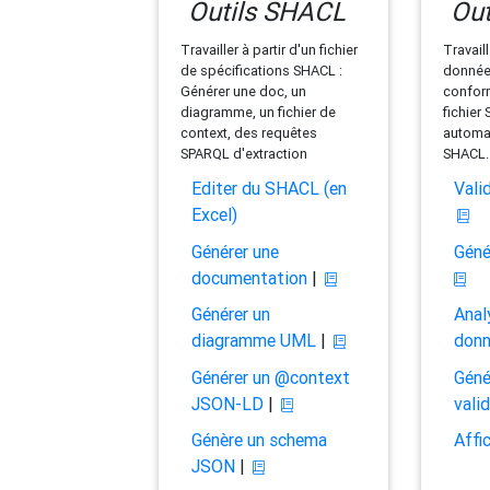
Outils SHACL
Out
Travailler à partir d'un fichier
Travaill
de spécifications SHACL :
données
Générer une doc, un
conform
diagramme, un fichier de
fichier
context, des requêtes
automat
SPARQL d'extraction
SHACL.
Editer du SHACL (en
Vali
Excel)
Générer une
Géné
documentation
|
Générer un
Anal
diagramme UML
|
don
Générer un @context
Géné
JSON-LD
|
vali
Génère un schema
Affi
JSON
|