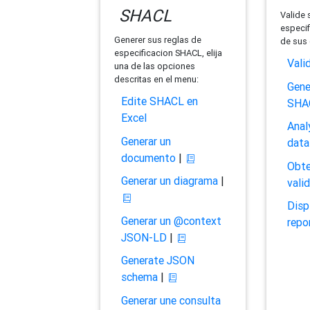
SHACL
Valide 
especif
Generer sus reglas de
de sus 
especificacion SHACL, elija
Vali
una de las opciones
descritas en el menu:
Gene
Edite SHACL en
SHA
Excel
Anal
Generar un
data
documento
|
Obte
Generar un diagrama
|
vali
Disp
Generar un @context
repo
JSON-LD
|
Generate JSON
schema
|
Generar une consulta