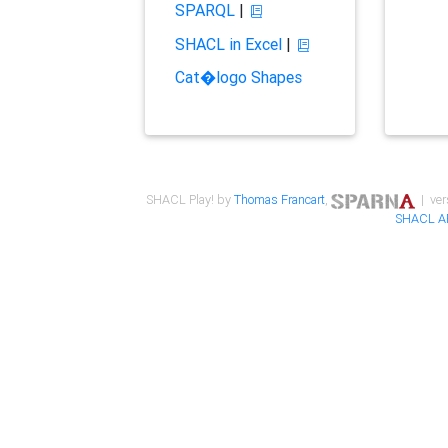
SPARQL
|
SHACL in Excel
|
Cat�logo Shapes
SHACL Play! by
Thomas Francart
,
| ver
SHACL A